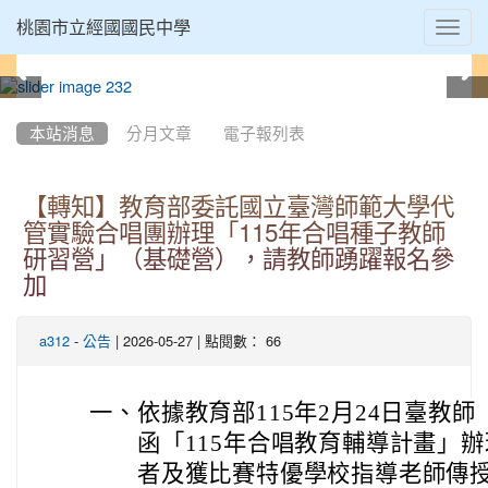
Toggl
桃園市立經國國民中學
navig
:::
本站消息
分月文章
電子報列表
【轉知】教育部委託國立臺灣師範大學代
管實驗合唱團辦理「115年合唱種子教師
研習營」（基礎營），請教師踴躍報名參
加
-
| 2026-05-27 | 點閱數： 66
a312
公告
一、
依據教育部115年2月24日臺教師（
函「115年合唱教育輔導計畫」
者及獲比賽特優學校指導老師傳