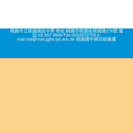
桃園市立經國國民中學 地址:桃園市桃園區經國路276號 電
話:03-357-2699 Fax:(03)3572705 e-
mail:mis@mail.jgjhs.tyc.edu.tw 經國國中資訊組維護