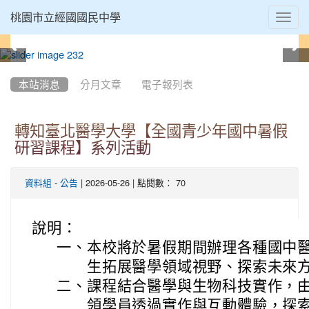
Toggl
桃園市立經國國民中學
navig
:::
本站消息
分月文章
電子報列表
轉知臺北醫學大學【全國青少年國中暑假
研習課程】系列活動
-
| 2026-05-26 | 點閱數： 70
資料組
公告
說明：
一、
本校將於暑假期間辦理各種國中
生拓展醫學領域視野、探索未來
二、
課程結合醫學與生物科技實作，
領學員透過實作與互動體驗，探