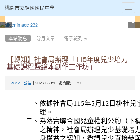
Toggl
桃園市立經國國民中學
navig
:::
本站消息
分月文章
電子報列表
【轉知】社會局辦理「115年度兒少培力
基礎課程暨繪本創作工作坊」
-
| 2026-05-21 | 點閱數： 79
a312
公告
一、
依據社會局115年5月12日桃社兒字第
理。
二、
為落實聯合國兒童權利公約（下稱
之精神，社會局辦理兒少基礎培
身權益之認知，邀請兒少直接參與 