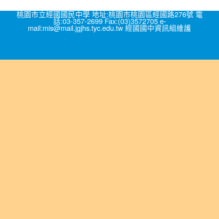
桃園市立經國國民中學 地址:桃園市桃園區經國路276號 電
話:03-357-2699 Fax:(03)3572705 e-
mail:mis@mail.jgjhs.tyc.edu.tw 經國國中資訊組維護