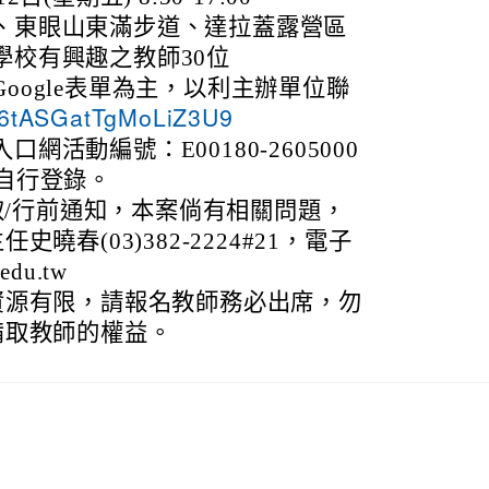
、東眼山東滿步道、達拉蓋露營區
學校有興趣之教師30位
oogle表單為主，以利主辦單位聯
le/6tASGatTgMoLiZ3U9
網活動編號：E00180-2605000
自行登錄。
錄取/行前通知，本案倘有相關問題，
曉春(03)382-2224#21，電子
edu.tw
資源有限，請報名教師務必出席，勿
備取教師的權益。