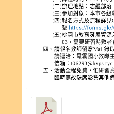
(二)
辦理地點：志繼部落
(三)
參加對象：本市各級
(四)
報名方式及流程詳見G
繫
https://forms.g
(五)
桃園市教育發展資源入口
03，需要研習時數者
四、
請報名教師留意Mail
請逕洽：霞雲國小教導主任史
信箱：t06293@hyps.tyc.
五、
活動全程免費，惟研習
臨時無故缺席影響其他