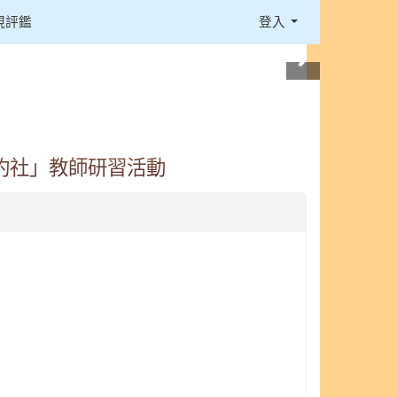
視評鑑
登入
豹社」教師研習活動