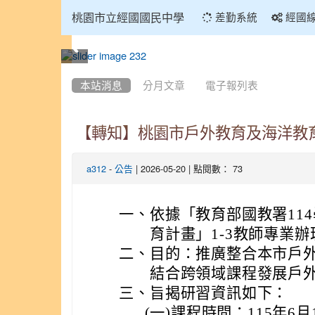
:::
桃園市立經國國民中學
差勤系統
經國
:::
本站消息
分月文章
電子報列表
【轉知】桃園市戶外教育及海洋教
-
| 2026-05-20 | 點閱數： 73
a312
公告
一、
依據「教育部國教署11
育計畫」1-3教師專業辦
二、
目的：推廣整合本市戶
結合跨領域課程發展戶
三、
旨揭研習資訊如下：
(一)
課程時間：115年6月12日