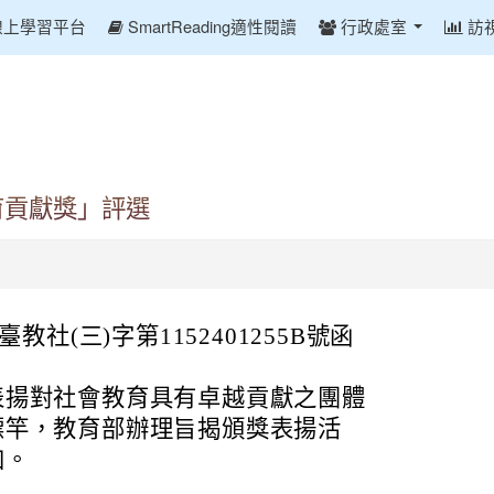
線上學習平台
SmartReading適性閱讀
行政處室
訪
育貢獻獎」評選
教社(三)字第1152401255B號函
表揚對社會教育具有卓越貢獻之團體
標竿，教育部辦理旨揭頒獎表揚活
加。