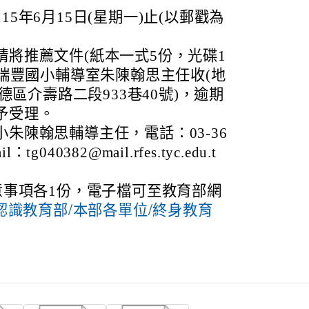
5年6月15日(星期一)止(以郵戳為
將推薦文件(紙本一式5份，光碟1
校瑞豐國小輔導室朱陳翰思主任收(地
八德區介壽路二段933巷40號)，逾期
予受理。
朱陳翰思輔導主任，電話：03-36
tg040382@mail.rfes.tyc.edu.t
意事項各1份，電子檔可至教育部網
u.tw)/認識教育部/本部各單位/終身教育