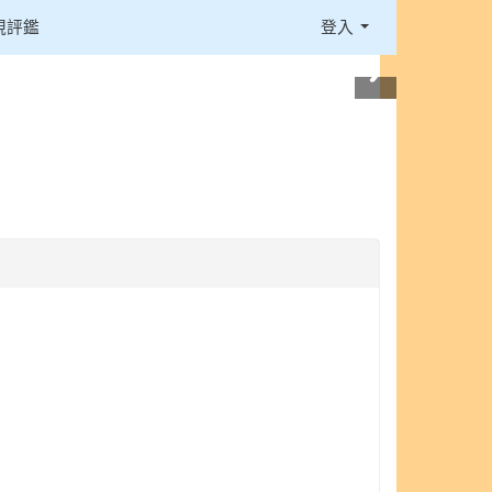
視評鑑
登入