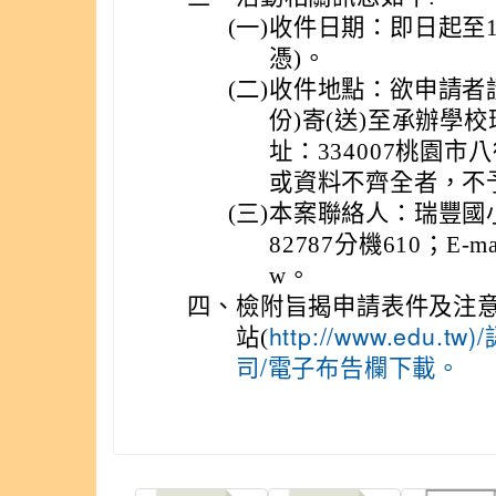
(一)
收件日期：即日起至11
憑)。
(二)
收件地點：欲申請者請
份)寄(送)至承辦學
址：334007桃園市
或資料不齊全者，不
(三)
本案聯絡人：瑞豐國小
82787分機610；E-mail：
w。
四、
檢附旨揭申請表件及注
站(
http://www.ed
司/電子布告欄下載。