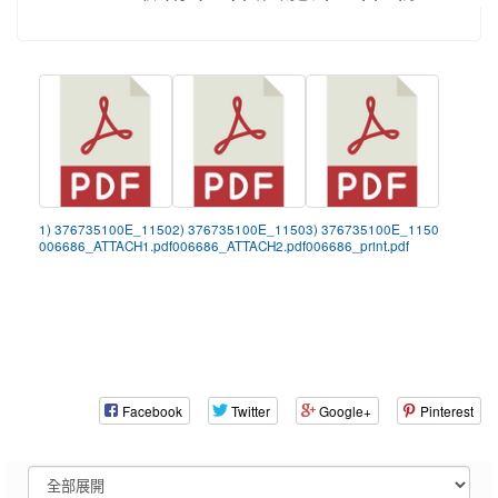
1) 376735100E_1150
2) 376735100E_1150
3) 376735100E_1150
006686_ATTACH1.pdf
006686_ATTACH2.pdf
006686_print.pdf
Facebook
Twitter
Google+
Pinterest