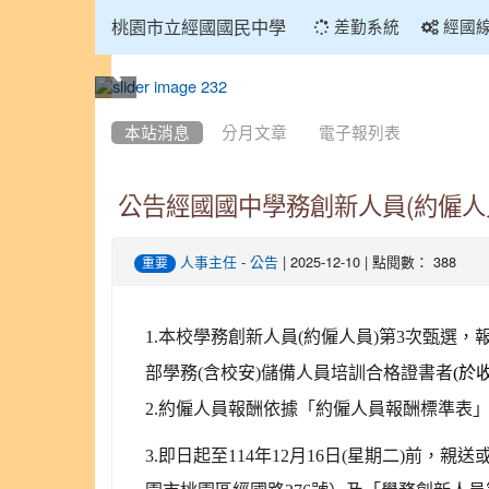
:::
桃園市立經國國民中學
差勤系統
經國
:::
本站消息
分月文章
電子報列表
公告經國國中學務創新人員(約僱人員)
-
| 2025-12-10 | 點閱數： 388
人事主任
公告
重要
1.
本校學務創新人員(約僱人員)第3次甄選，報
部學務(含校安)儲備人員培訓合格證書者
(
於
2.約僱人員報酬依據「約僱人員報酬標準表」以
3.
即日起至114年12月16日(星期二)前，