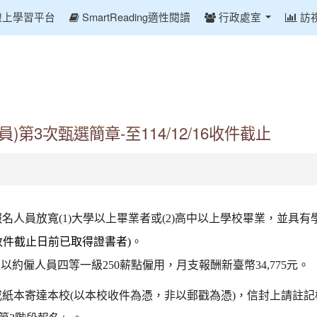
線上學習平台
SmartReading適性閱讀
行政處室
訪
第3次甄選簡章-至114/12/16收件截止
名人員放寬(1)大學以上畢業者或(2)高中以上學校畢業，並具有
收件截止日前已取得證書者)
。
約僱人員四等一級250薪點僱用，月支報酬新臺幣34,775元。
親送或紙本寄達本校(以本校收件為憑，非以郵戳為憑)，信封上請註記