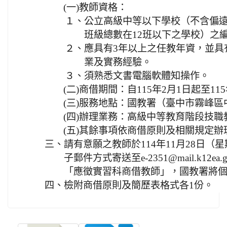
(一)
教師資格：
１、
公立高級中等以下學校（不含偏
班級總數在12班以下之學校）之
２、
應具有3年以上之任教年資，並具
業及實務經驗。
３、
須熟悉文書電腦軟體知操作。
(二)
商借期間：自115年2月1日起至115
(三)
服務地點：國教署（臺中市霧峰區中
(四)
辦理業務：高級中等教育階段技職
(五)
其餘事項依商借原則及相關規定辦
三、
請有意願之教師於114年11月28日
子郵件方式寄送至e-2351@mail.k12e
「應徵實習科商借教師」，國教署將
四、
檢附商借原則及簡歷表格式各1份。