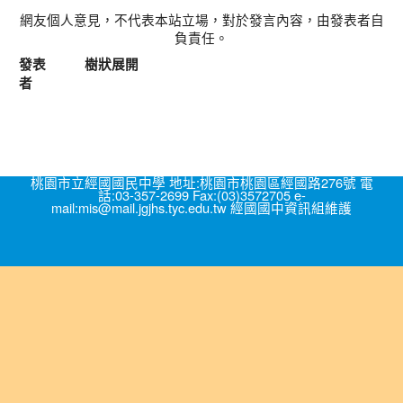
網友個人意見，不代表本站立場，對於發言內容，由發表者自
負責任。
發表
樹狀展開
者
桃園市立經國國民中學 地址:桃園市桃園區經國路276號 電
話:03-357-2699 Fax:(03)3572705 e-
mail:mis@mail.jgjhs.tyc.edu.tw 經國國中資訊組維護