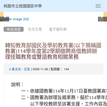
Toggl
桃園市立經國國民中學
navig
:::
本站消息
分月文章
電子報列表
轉知教育部國民及學前教育署(以下簡稱國
教署)114學年度第2學期徵聘商借教師辦
理技職教育或雙語教育相關業務
-
| 2025-11-26 | 點閱數： 144
人事主任
公告
說明：
一、
依據國教署114年11月17日臺教國署高字
二、
國教署為辦理旨揭業務，擬於114學年
以下學校教師至該署支援，工作內容