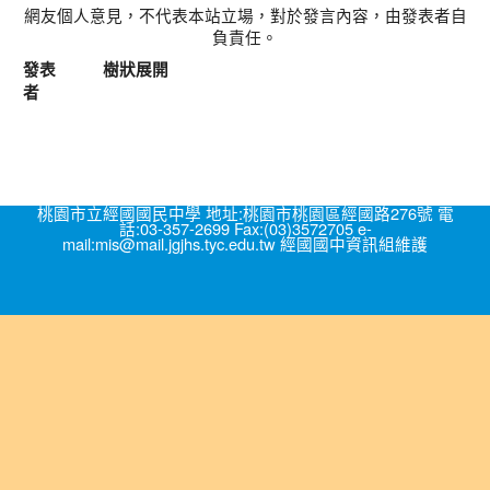
網友個人意見，不代表本站立場，對於發言內容，由發表者自
負責任。
發表
樹狀展開
者
桃園市立經國國民中學 地址:桃園市桃園區經國路276號 電
話:03-357-2699 Fax:(03)3572705 e-
mail:mis@mail.jgjhs.tyc.edu.tw 經國國中資訊組維護