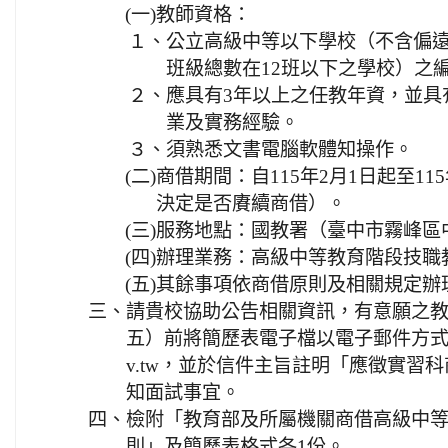
(一)
教師資格：
１、
公立高級中等以下學校（不含偏
班級總數在12班以下之學校）之
２、
應具有3年以上之任教年資，並具
業及實務經驗。
３、
須熟悉文書電腦軟體知操作。
(二)
商借期間：自115年2月1日起至11
決定是否賡續商借）。
(三)
服務地點：國教署（臺中市霧峰區中
(四)
辦理業務：高級中等教育階段技職
(五)
其餘事項依商借原則及相關規定辦
三、
請貴校協助公告相關資訊，有意願之教師
五）前將簡歷表電子檔以電子郵件方式寄送至e-
v.tw，並於信件主旨註明「應徵實習
知面試事宜。
四、
檢附「教育部及所屬機關商借高級中
則」及簡歷表格式各1份。