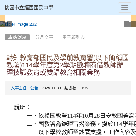
Toggl
桃園市立經國國民中學
navig
:::
本站消息
分月文章
電子報列表
轉知教育部國民及學前教育署(以下簡稱國
教署)114學年度第2學期徵聘商借教師辦
理技職教育或雙語教育相關業務
-
| 2025-11-03 | 點閱數： 196
人事主任
公告
說明：
一、
依據國教署114年10月28日臺教國署高字
二、
國教署為辦理旨揭業務，擬於114學年
以下學校教師至該署支援，工作內容