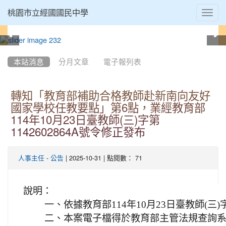
Toggl
桃園市立經國國民中學
navig
:::
本站消息
分月文章
電子報列表
轉知「教育部補助合格教師赴新南向友好
國家學校任教要點」第6點，業經教育部
114年10月23日臺教師(三)字第
1142602864A號令修正發布
-
| 2025-10-31 | 點閱數： 71
人事主任
公告
說明：
一、
依據教育部114年10月23日臺教師(三)字
二、
本案電子檔得於教育部主管法規查詢