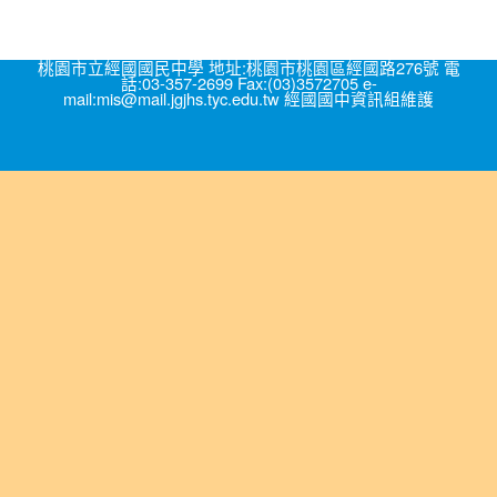
桃園市立經國國民中學 地址:桃園市桃園區經國路276號 電
話:03-357-2699 Fax:(03)3572705 e-
mail:mis@mail.jgjhs.tyc.edu.tw 經國國中資訊組維護