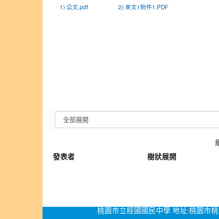
1) 公文.pdf
2) 來文1附件1.PDF
發表者
樹狀展開
桃園市立經國國民中學 地址:桃園市桃園區經國路276