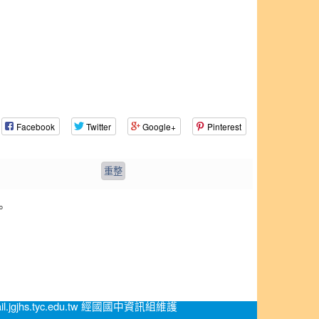
Facebook
Twitter
Google+
Pinterest
。
.jgjhs.tyc.edu.tw 經國國中資訊組維護