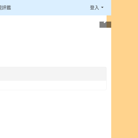
視評鑑
登入