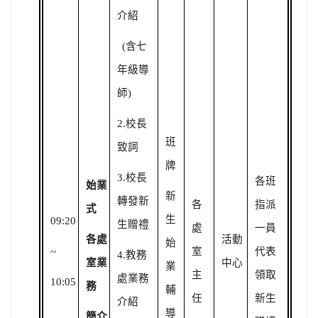
介紹
(
含七
年級導
師)
2.
校長
班
致詞
牌
3.
校長
各班
始業
新
轉發新
各
指派
式
生
09:20
生贈禮
處
一員
各處
活動
始
~
室
代表
4.
教務
室業
中心
業
主
領取
處業務
10:05
務
輔
任
新生
介紹
導
簡介