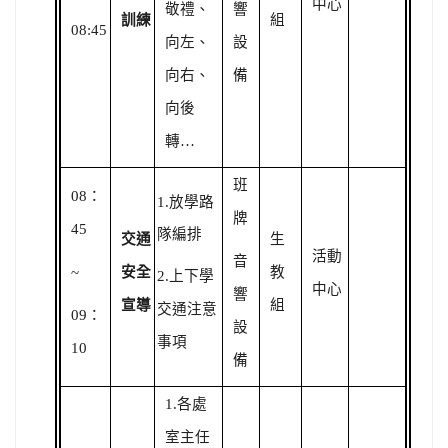
中心
敬禮、
響
訓練
組
08:45
向左、
設
向右、
備
向後
轉…
班
08
：
1.
放學路
牌
45
隊編排
交通
生
活動
音
~
安全
教
2.
上下學
中心
響
宣導
組
交通注意
09
：
設
事項
10
備
1.
各處
室主任