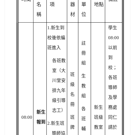
名
項
器
單
地點
稱
材
位
1.
新生到
學生
校後依編
08:00
註
班進入
以前
冊
到
各班教
組
校；
室（大
班
生
各班
川堂安
級
教
導師
排九年
名
組
及學
級引導
冊
新生
務處
各
志工）
新生
08:00
班
班級
同仁
班
報到
2.
新生班
牌
教室
請於
輔
導師協