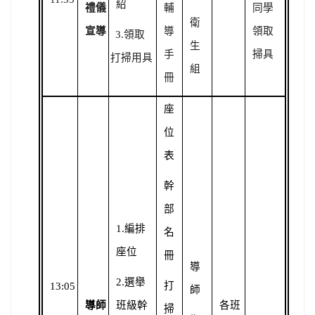
紹
禮儀
輔
同學
衛
宣導
導
領取
3.
領取
生
手
掃具
打掃用具
組
冊
座
位
表
幹
部
1.
編排
名
座位
冊
導
2.
選舉
打
13:05
師
導師
班級幹
各班
掃