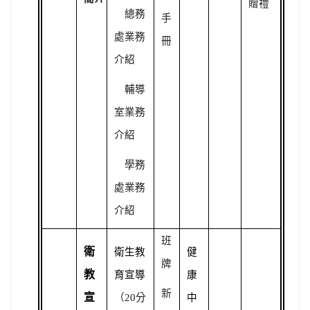
贈禮
總務
手
處業務
冊
介紹
輔導
室業務
介紹
學務
處業務
介紹
班
衛
衛生教
健
牌
教
育宣導
康
新
宣
（20分
中