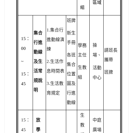
區域
組
班牌
1.
集合行
集合
新生
15
：
進動線演
行進
手冊
操
學務
00
練
請班長
動線
各班
主任
場、
攜帶
~
及生
2.
生活作
集合
生教
活動
活常
息時間表
班牌
15
：
位置
組
中心
規說
3.
生活教
圖及
45
明
育規定
行進
動線
生
15
：
放
中庭
教
45
學
廣場