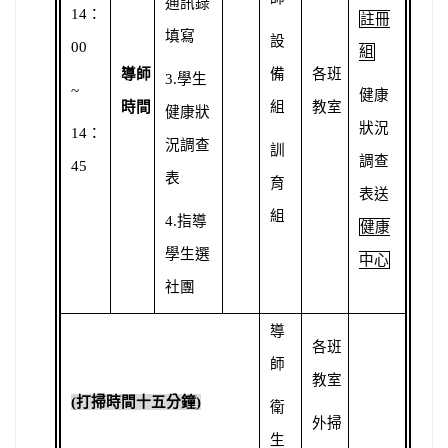
通訊錄
14
：
註冊
填寫
設
00
組
導師
備
各班
3.
學生
~
健康
時間
組
教室
健康狀
狀況
14
：
況調查
訓
調查
45
表
育
表送
組
4.
指導
健康
學生選
中心
社團
導
各班
師
教室
(
打掃時間十五分鐘)
衛
外掃
生