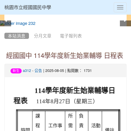
Toggl
桃園市立經國國民中學
navig
:::
本站消息
分月文章
電子報列表
經國國中 114學年度新生始業輔導 日程表
-
| 2025-08-05 | 點閱數： 1731
a312
公告
新生
114
學年度新生始業輔導日
程表
114
年8月27日（星期三）
課
所
負
程
工作事
需
責
活動
時間
備註