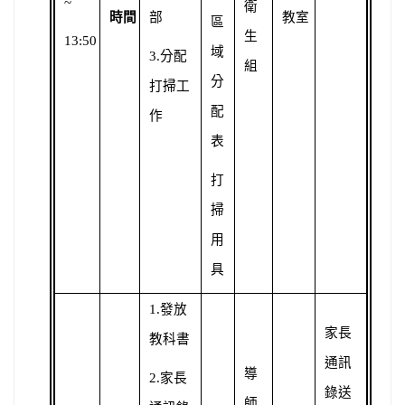
~
衛
時間
部
教室
區
生
13:50
域
3.
分配
組
分
打掃工
配
作
表
打
掃
用
具
1.
發放
家長
教科書
通訊
導
2.
家長
錄送
師