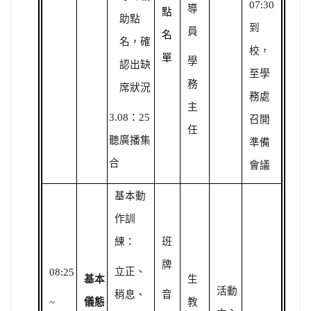
07:30
導
點
助點
到
員
名
名，確
校，
單
學
認出缺
至學
務
席狀況
務處
主
3.08
：25
召開
任
聽廣播集
準備
合
會議
基本動
作訓
練：
班
牌
立正、
08:25
基本
生
活動
稍息、
音
~
儀態
教