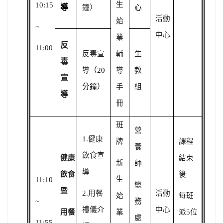
生
10:15
導
鐘）
心
活動
始
~
中心
業
反
11:00
反毒宣
輔
生
毒
導
（20
導
教
宣
分鐘）
手
組
導
冊
班
營
1.
健康
牌
課程
養
飲食宣
健康
結束
新
師
導
飲食
後
生
11:10
總
暨
2.
用餐
活動
始
每班
~
務
禮儀介
中心
用餐
業
派5位
處
11:55