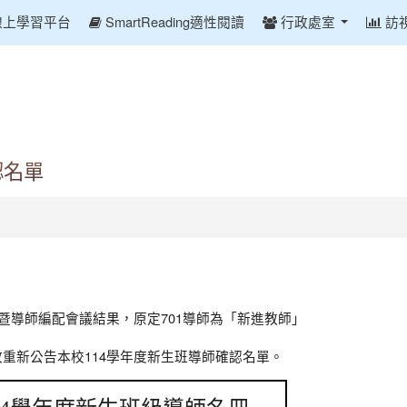
線上學習平台
SmartReading適性閱讀
行政處室
訪
認名單
編班暨導師編配會議結果，原定701導師為「新進教師」
故重新公告本校114學年度新生班導師確認名單。