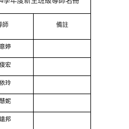
14學年度新生班級導師名冊
導師
備註
意婷
俊宏
依玲
慧妮
遠邦