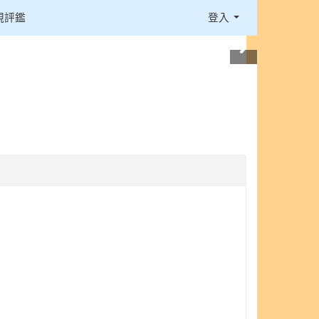
視評鑑
登入