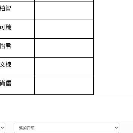
柏智
可臻
怡君
文棟
尚儒