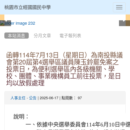
Toggl
桃園市立經國國民中學
navig
:::
本站消息
分月文章
電子報列表
函轉114年7月13日（星期日）為南投縣議
會第20屆第4選舉區議員陳玉鈴罷免案之
投票日，為便利選舉區內各級機關、學
校、團體、事業機構員工前往投票，是日
均以放假處理
-
| 2025-06-17 | 點閱數： 97
人事主任
公告
說明：
一、
依據中央選舉委員會114年6月10日中選人