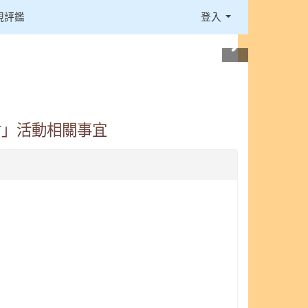
視評鑑
登入
會」活動相關事宜