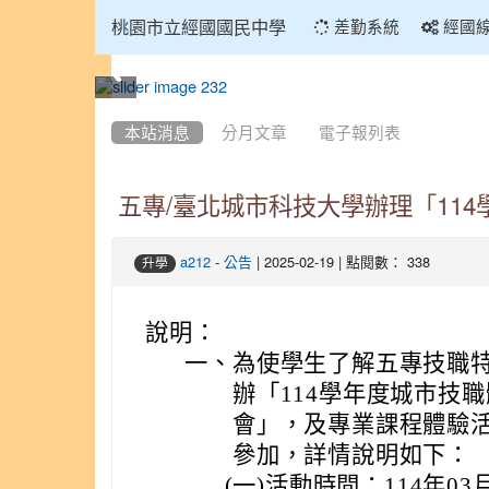
:::
桃園市立經國國民中學
差勤系統
經國
:::
本站消息
分月文章
電子報列表
五專/臺北城市科技大學辦理「11
-
| 2025-02-19 | 點閱數： 338
a212
公告
升學
說明：
一、
為使學生了解五專技職
辦「114學年度城市技
會」，及專業課程體驗
參加，詳情說明如下：
(一)
活動時間：114年03月