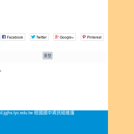
Facebook
Twitter
Google+
Pinterest
。
.jgjhs.tyc.edu.tw 經國國中資訊組維護