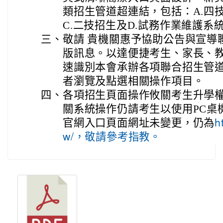
類招生管道超連結，包括：A.四
C.二技招生及D.試務作業維護系
三、
敬請 貴機關惠予協助公告與宣導
版訊息。以達便捷考生、家長、
速識別本會承辦各項聯合招生管
者瀏覽及點選相關操作項目。
四、
各項招生頁面操作攸關考生升學
關系統操作仍請考生以使用PC桌
官網入口頁面網址未變更，仍為
h
w/，敬請參考指教。