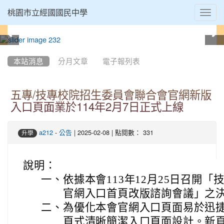
Toggl
桃園市立經國國民中學
navig
:::
本站消息
分月文章
電子報列表
五專/技專校院招生委員會聯合會官網新版
入口頁面業於114年2月7日正式上線
-
| 2025-02-08 | 點閱數： 331
a212
公告
升學
說明：
一、
依據本會113年12月25日召開
官網入口首頁改版諮詢會議」之
二、
為優化本會官網入口頁面易於迅
頁式清晰簡潔入口頁面設計。新