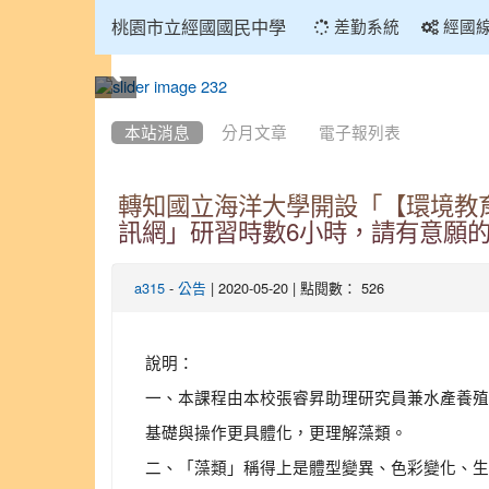
:::
桃園市立經國國民中學
差勤系統
經國
:::
本站消息
分月文章
電子報列表
轉知國立海洋大學開設「【環境教
訊網」研習時數6小時，請有意願
-
| 2020-05-20 | 點閱數： 526
a315
公告
說明：
一、本課程由本校張睿昇助理研究員兼水產養殖
基礎與操作更具體化，更理解藻類。
二、「藻類」稱得上是體型變異、色彩變化、生