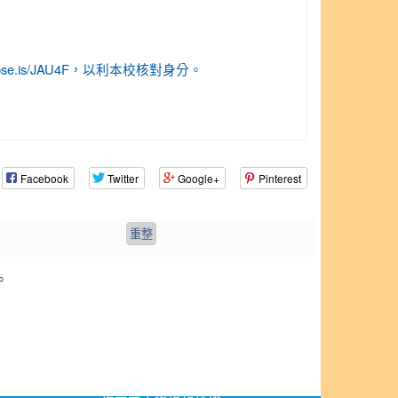
://pse.is/JAU4F，以利本校核對身分。
Facebook
Twitter
Google+
Pinterest
。