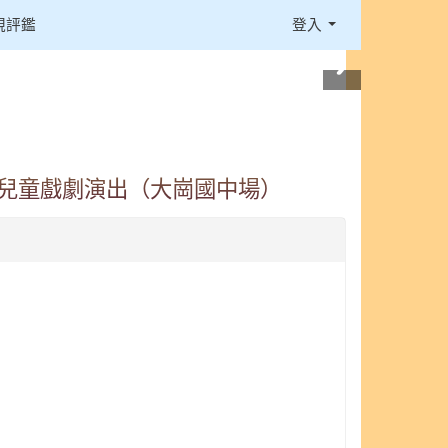
視評鑑
登入
」兒童戲劇演出（大崗國中場）