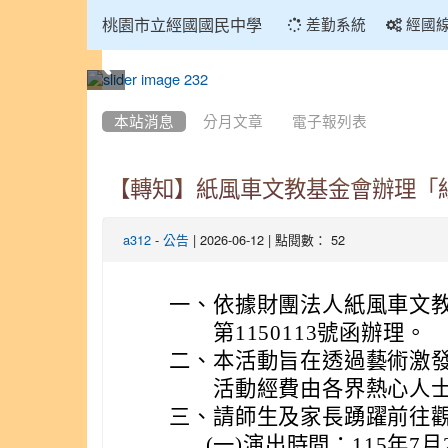
:::
桃園市立經國國民中學
差勤系統
經國
:::
本站消息
分月文章
電子報列表
【轉知】紙風車文教基金會辦理「
-
| 2026-06-12 | 點閱數： 52
a312
公告
一、
依據財團法人紙風車文教
第1150113號函辦理。
二、
本活動旨在透過藝術激
活動經費由各界熱心人
三、
請師生及家長踴躍前往
(一)
演出時間：115年7月