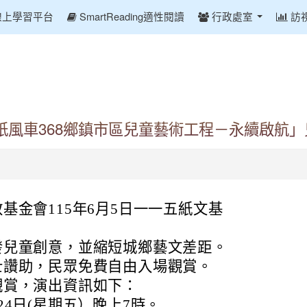
線上學習平台
SmartReading適性閱讀
行政處室
訪
紙風車368鄉鎮市區兒童藝術工程－永續啟航
基金會115年6月5日一一五紙文基
發兒童創意，並縮短城鄉藝文差距。
士讚助，民眾免費自由入場觀賞。
觀賞，演出資訊如下：
24日(星期五）晚上7時。