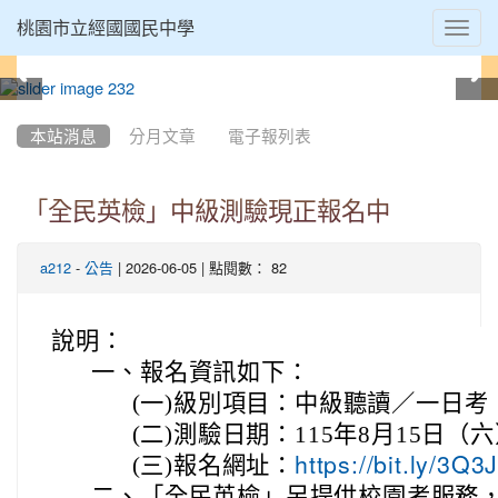
Toggl
桃園市立經國國民中學
navig
:::
本站消息
分月文章
電子報列表
「全民英檢」中級測驗現正報名中
-
| 2026-06-05 | 點閱數： 82
a212
公告
說明：
一、
報名資訊如下：
(一)
級別項目：中級聽讀／一日考（C
(二)
測驗日期：115年8月15日（
(三)
報名網址：
https://bit.ly/3Q3
二、
「全民英檢」另提供校園考服務，