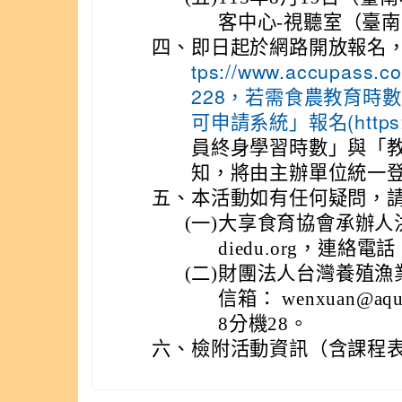
客中心-視聽室（臺南
四、
即日起於網路開放報名，
tps://www.accupass.
228，若需食農教育時
可申請系統」報名(https://
員終身學習時數」與「
知，將由主辦單位統一
五、
本活動如有任何疑問，
(一)
大享食育協會承辦人洪先
diedu.org，連絡電話：
(二)
財團法人台灣養殖漁
信箱： wenxuan@aqu
8分機28。
六、
檢附活動資訊（含課程表