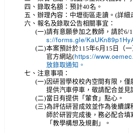
四、
錄取名額：預計40名。
五、
辦理內容：中壢街區走讀。(詳細
六、
報名及錄取公告相關事宜：
(一)
請有意願參加之教師，請於6/12
s://forms.gle/KaUKn89p
(二)
本案預計於115年6月15日
官方網站(
https://www.oeme
放錄取通知。
七、
注意事項：
(一)
因研習學校校內空間有限，僅
提供汽車停車，敬請配合並見
(二)
當日有提供「葷食」點心。
(三)
為評估研習成效並作為後續課
師於研習完成後，務必配合填
「教學構想及規劃」。