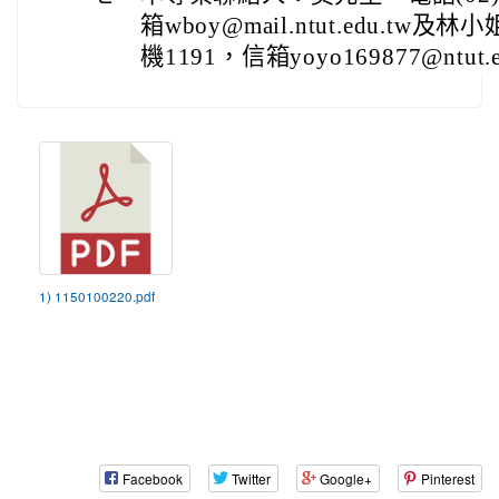
箱wboy@mail.ntut.edu.tw及林
機1191，信箱yoyo169877@ntut.e
1) 1150100220.pdf
Facebook
Twitter
Google+
Pinterest