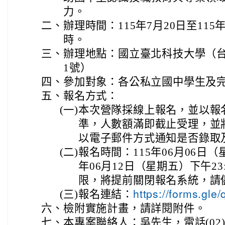
力。
二、
辦理時間：115年7月20日至115
時。
三、
辦理地點：國立臺北科技大學（
1號）
四、
參加對象：各公私立國中學生及
五、
報名方式：
(一)
本次營隊採線上報名，並以報
準，人數額滿即截止受理，並
以電子郵件方式通知是否錄取
(二)
報名時間：115年06月06日（星
年06月12日（星期五）下午2
限，將提前關閉報名系統，請
(三)
報名連結：
https://forms.g
六、
檢附實施計畫，請詳閱附件。
七、
本專案聯絡人：吳先生，電話(02)27