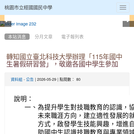
Toggl
桃園市立經國國民中學
navig
:::
本站消息
分月文章
電子報列表
轉知國立臺北科技大學辦理「115年國中
生暑假研習營」，敬邀各國中學生參加
-
| 2026-05-29 | 點閱數： 80
資料組
公告
說明：
一、
為提升學生對技職教育的認識，
未來職涯方向，建立適性發展的
方式，啟發學生技能興趣，增進
助國中生認識技職教育與專業領