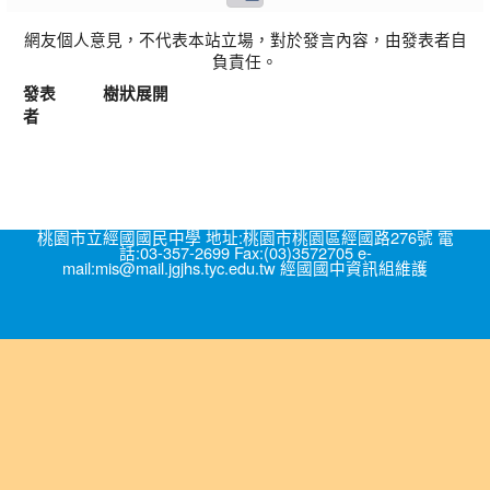
網友個人意見，不代表本站立場，對於發言內容，由發表者自
負責任。
發表
樹狀展開
者
桃園市立經國國民中學 地址:桃園市桃園區經國路276號 電
話:03-357-2699 Fax:(03)3572705 e-
mail:mis@mail.jgjhs.tyc.edu.tw 經國國中資訊組維護