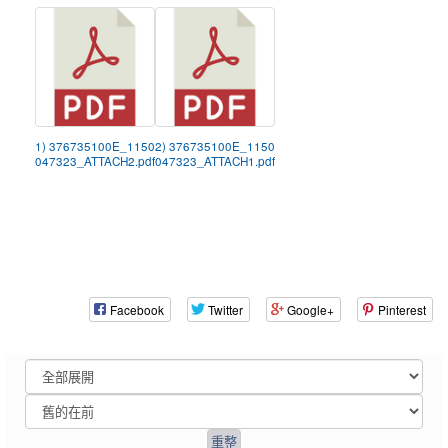
1) 376735100E_1150
2) 376735100E_1150
047323_ATTACH2.pdf
047323_ATTACH1.pdf
Facebook
Twitter
Google+
Pinterest