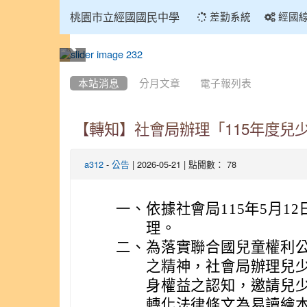
:::
桃園市立經國國民中學
差勤系統
經國
:::
本站消息
分月文章
電子報列表
【轉知】社會局辦理「115年度兒
-
| 2026-05-21 | 點閱數： 78
a312
公告
一、
依據社會局115年5月12
理。
二、
為落實聯合國兒童權利公
之精神，社會局辦理兒
身權益之認知，邀請兒少
轉化法律條文為易讀繪