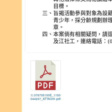
目標。
三、
旨揭活動參與對象為設籍
青少年，採分齡規劃辦
章。
四、
本案倘有相關疑問，請
及江社工，連絡電話：(03)
1) 376735100E_1150
044237_ATTACH1.pdf