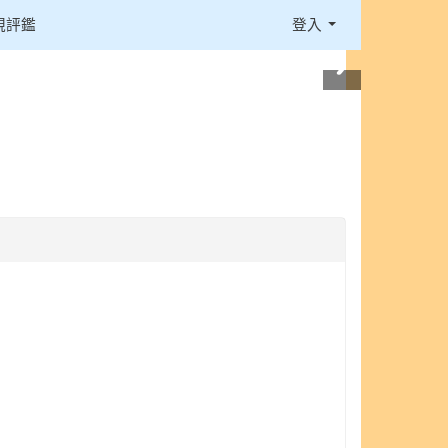
視評鑑
登入