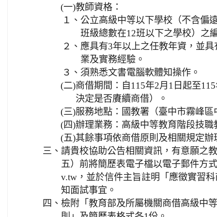
(一)
教師資格：
１、
公立高級中等以下學校（不含偏
班級總數在12班以下之學校）之
２、
應具有3年以上之任教年資，並具
業及實務經驗。
３、
須熟悉文書電腦軟體知操作。
(二)
商借期間：自115年2月1日起至11
決定是否賡續商借）。
(三)
服務地點：國教署（臺中市霧峰區中
(四)
辦理業務：高級中等教育階段技職
(五)
其餘事項依商借原則及相關規定辦
三、
請貴校協助公告相關資訊，有意願之教師
五）前將簡歷表電子檔以電子郵件方式寄送至e-
v.tw，並於信件主旨註明「應徵實習
知面試事宜。
四、
檢附「教育部及所屬機關商借高級中
則」及簡歷表格式各1份。