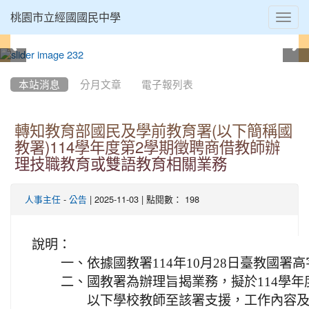
Toggl
桃園市立經國國民中學
navig
:::
本站消息
分月文章
電子報列表
轉知教育部國民及學前教育署(以下簡稱國
教署)114學年度第2學期徵聘商借教師辦
理技職教育或雙語教育相關業務
-
| 2025-11-03 | 點閱數： 198
人事主任
公告
說明：
一、
依據國教署114年10月28日臺教國署高字
二、
國教署為辦理旨揭業務，擬於114學年
以下學校教師至該署支援，工作內容