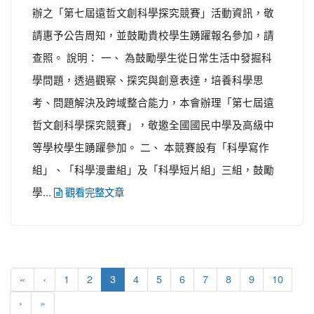
辦之「第七屆遠哲文創科學探究競賽」活動資訊，敬
請惠予公告周知，並鼓勵貴校學生踴躍報名參加，請
查照。 說明： 一、 為鼓勵學生從日常生活中發掘科
學問題，透過觀察、探究與創意表達，培養科學思
考、問題解決及跨域整合能力，本會辦理「第七屆遠
哲文創科學探究競賽」，敬邀全國國民中學及高級中
等學校學生踴躍參加。 二、 本競賽設有「科學寫作
組」、「科學漫畫組」及「科學短片組」三組，鼓勵
學...
觀看完整文章
(current)
«
‹
1
2
3
4
5
6
7
8
9
10
›
»