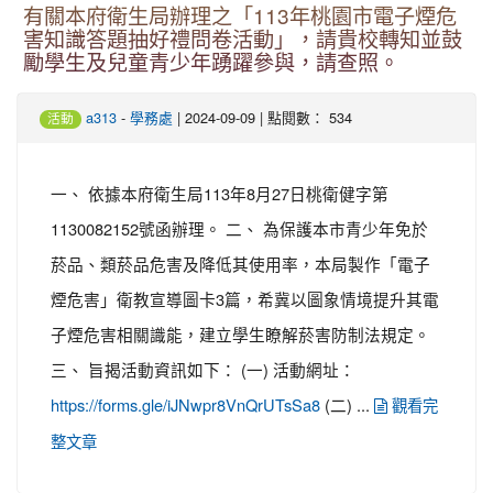
有關本府衛生局辦理之「113年桃園市電子煙危
害知識答題抽好禮問卷活動」，請貴校轉知並鼓
勵學生及兒童青少年踴躍參與，請查照。
-
| 2024-09-09 | 點閱數： 534
a313
學務處
活動
一、 依據本府衛生局113年8月27日桃衛健字第
1130082152號函辦理。 二、 為保護本市青少年免於
菸品、類菸品危害及降低其使用率，本局製作「電子
煙危害」衛教宣導圖卡3篇，希冀以圖象情境提升其電
子煙危害相關識能，建立學生瞭解菸害防制法規定。
三、 旨揭活動資訊如下： (一) 活動網址：
(二) ...
https://forms.gle/iJNwpr8VnQrUTsSa8
觀看完
整文章