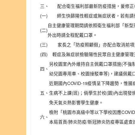
三、
配合衛生福利部最新防疫措施，爰修正校
(一)
師生快篩陽性輕症或無症狀者，若有請
自主健康管理期間請依照衛生福利部「新型冠
(二)
外出時請全程配戴口罩。
(三)
家長之「防疫照顧假」亦配合取消前項
(四)
輕症及無症狀檢驗陽性民眾自主健康管理
另校園室內外維持自主佩戴口罩措施(不強
四、
幼兒園專用車、校園接駁車等)，建議佩戴
近期國內COVID-19疫情呈下降趨勢，
五、
生病不上課(班)；倘學生於校(園)內出現
免天氣炎熱影響學生健康。
檢附「桃園市高級中等以下學校因應COVID-
六、
本局首頁/肺炎防疫/新冠肺炎防疫專區處查