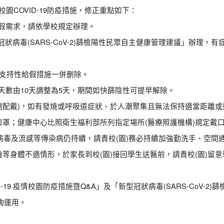
園COVID-19防疫措施，修正重點如下：
假需求，請依學校規定辦理。
狀病毒(SARS-CoV-2)篩檢陽性民眾自主健康管理建議」辦理，
支持性給假措施一併删除。
天數由10天調整為5天，期間如快篩陰性可提早解除。
制配戴)，如有發燒或呼吸道症狀、於人潮聚集且無法保持適當距離或
口罩；健康中心比照衛生福利部所列指定場所(醫療照護機構)規定戴
惟腸病毒及流感等傳染病仍持續，請貴校(園)務必持續加強勤洗手、空
發燒等身體不適情形，於家長到校(園)接回學生送醫前，請貴校(園)
19 疫情校園防疫措施暨Q&A」及「新型冠狀病毒(SARS-CoV-
詢運用。