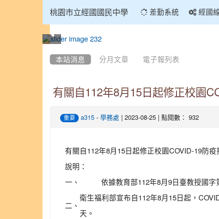
:::
桃園市立經國國民中學
差勤系統
經國
:::
本站消息
分月文章
電子報列表
有關自112年8月15日起修正校園C
-
| 2023-08-25 | 點閱數： 932
a315
學務處
重要
有關自112年8月15日起修正校園COVID-19
說明：
一、
依據教育部112年8月9日臺教授國字第1
衛生福利部宣布自112年8月15日起，CO
二、
天。