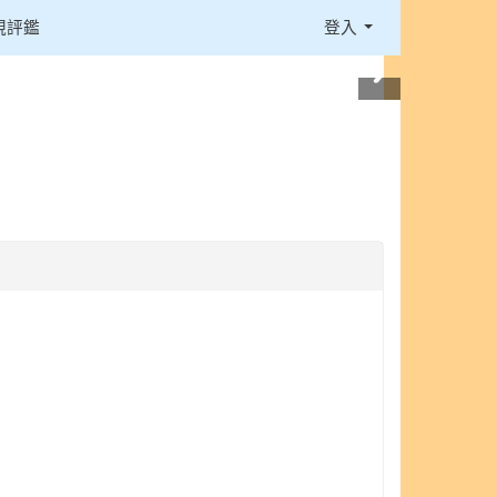
視評鑑
登入