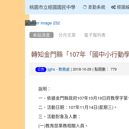
:::
桃園市立經國國民中學
差勤系統
經國
:::
本站消息
分月文章
電子報列表
轉知金門縣「107年「國中小行動
-
| 2018-10-29 | 點閱數： 779
jgjhs
教務處
公告
說明：
一、依據金門縣政府107年10月19日府教學字第
二、活動日期：107年11月14日(星期三)。
三、活動對象及人數：
(一)教育部業務相關人員。