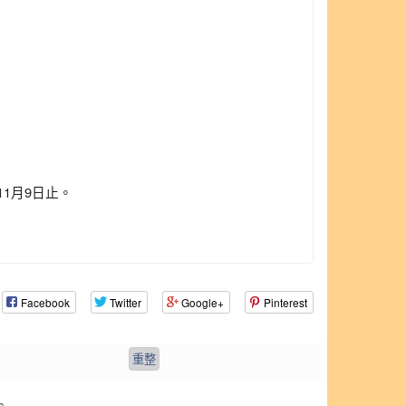
11月9日止。
Facebook
Twitter
Google+
Pinterest
。