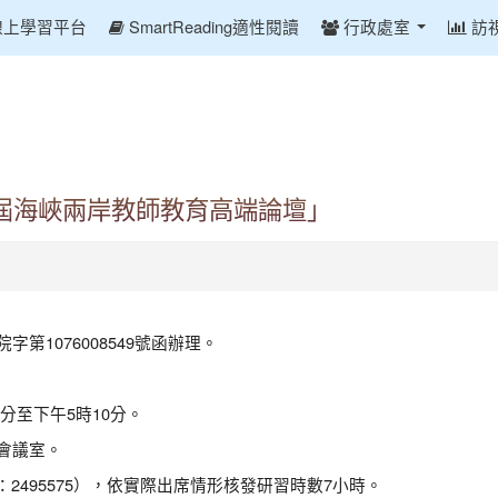
線上學習平台
SmartReading適性閱讀
行政處室
訪
屆海峽兩岸教師教育高端論壇」
字第1076008549號函辦理。
0分至下午5時10分。
3會議室。
2495575），依實際出席情形核發研習時數7小時。