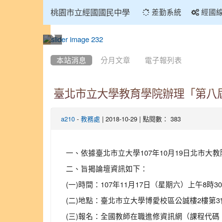
:::
桃園市立經國國民中學
差勤系統
經國
:::
本站消息
分月文章
電子報列表
臺北市立大學教育學院辦理「第八
-
| 2018-10-29 | 點閱數： 383
a210
教務處
一、依據臺北市立大學107年10月19日北市大教院
二、旨揭論壇資訊如下：
(一)時間：107年11月17日（星期六）上午8時3
(二)地點：臺北市立大學博愛校區公誠樓2樓第
(三)報名：全國教師在職進修資訊網（課程代碼：