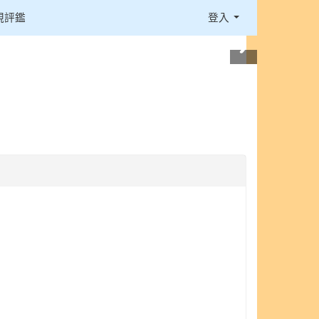
視評鑑
登入