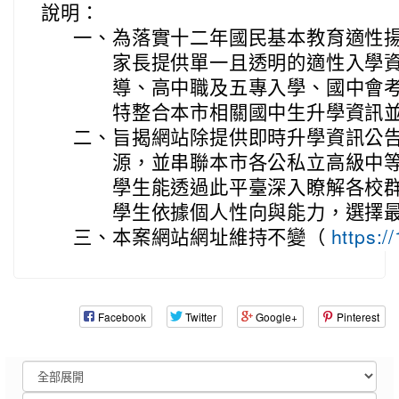
說明：
一、
為落實十二年國民基本教育適性
家長提供單一且透明的適性入學
導、高中職及五專入學、國中會
特整合本市相關國中生升學資訊
二、
旨揭網站除提供即時升學資訊公
源，並串聯本市各公私立高級中
學生能透過此平臺深入瞭解各校
學生依據個人性向與能力，選擇
三、
本案網站網址維持不變（
https:/
Facebook
Twitter
Google+
Pinterest