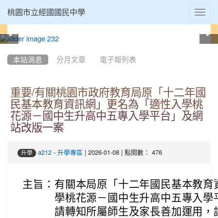
Toggl
桃園市立經國國民中學
navig
:::
本站消息
分月文章
電子報列表
重要/有關桃園市政府教育局原「十二年國
民基本教育資訊網」更名為「適性入學桃
花源－國中生升高中五專入學平台」及網
站改版一案
-
| 2026-01-08 | 點閱數： 476
a212
升學專區
升學
主旨：
有關本局原「十二年國民基本教育
學桃花源－國中生升高中五專入學
請轉知所屬師生及家長善加運用，