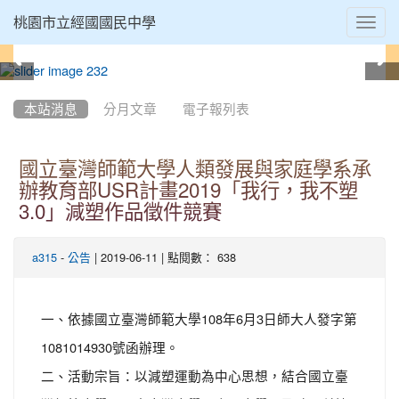
Toggl
桃園市立經國國民中學
navig
:::
本站消息
分月文章
電子報列表
國立臺灣師範大學人類發展與家庭學系承
辦教育部USR計畫2019「我行，我不塑
3.0」減塑作品徵件競賽
-
| 2019-06-11 | 點閱數： 638
a315
公告
一、依據國立臺灣師範大學108年6月3日師大人發字第
1081014930號函辦理。
二、活動宗旨：以減塑運動為中心思想，結合國立臺