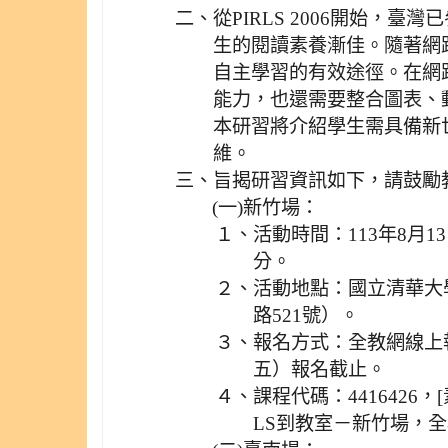
二、
從PIRLS 2006開始，臺
生的閱讀素養漸佳。隨著網
自主學習的有效途徑。在網
能力，也還需要整合圖表、
本研習將介紹學生需具備新
維。
三、
旨揭研習資訊如下，請鼓勵
(一)
新竹場：
１、
活動時間：113年8月1
分。
２、
活動地點：國立清華大
路521號）。
３、
報名方式：全教網線上報
五）報名截止。
４、
課程代碼：4416426
LS到教室－新竹場，