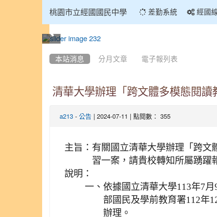
:::
桃園市立經國國民中學
差勤系統
經國
:::
本站消息
分月文章
電子報列表
清華大學辦理「跨文體多模態閱讀教
-
| 2024-07-11 | 點閱數： 355
a213
公告
主旨：
有關國立清華大學辦理「跨文體
習一案，請貴校轉知所屬踴躍
說明：
一、
依據國立清華大學113年7月9
部國民及學前教育署112年12
辦理。