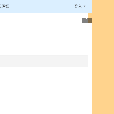
視評鑑
登入