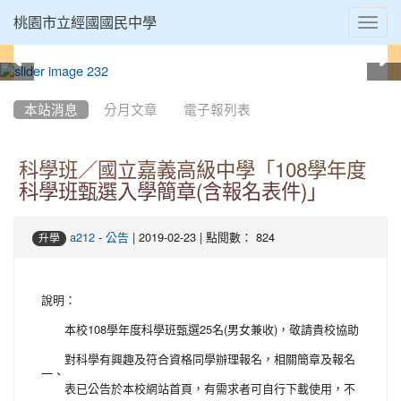
Toggl
桃園市立經國國民中學
navig
:::
本站消息
分月文章
電子報列表
科學班／國立嘉義高級中學「108學年度
科學班甄選入學簡章(含報名表件)」
-
| 2019-02-23 | 點閱數： 824
a212
公告
升學
說明：
本校108學年度科學班甄選25名(男女兼收)，敬請貴校協助
對科學有興趣及符合資格同學辦理報名，相關簡章及報名
一、
表已公告於本校網站首頁，有需求者可自行下載使用，不