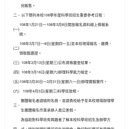
另販售。
二、
以下簡列本校108學年度科學班招生重要參考日程：
108年1月21日～108年3月8日開放報名資料線上條報系
(一)
統。
108年3月7日～8日(星期四～五)至本校現場報名、繳費、
(二)
領取甄選證。
(三)
108年3月13日(星期三)公布資格審查結果。
(四)
108年3月16日(星期六)辦理科學能力檢定。
(五)
108年3月30日～3月31日(星期六～日)辦理實驗實作。
(六)
108年4月3日(星期三)科學班放榜。
團體報名者請檢附名冊，並請貴校給予至本校現場辦理學
三、
生團體報名作業承辦人員公差假。
為協助對科學班有興趣者了解本校科學班招生及辦學方
四、
式，特別辦理科學班招生說明會，歡迎對科學班有興趣的