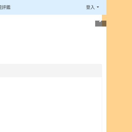
視評鑑
登入