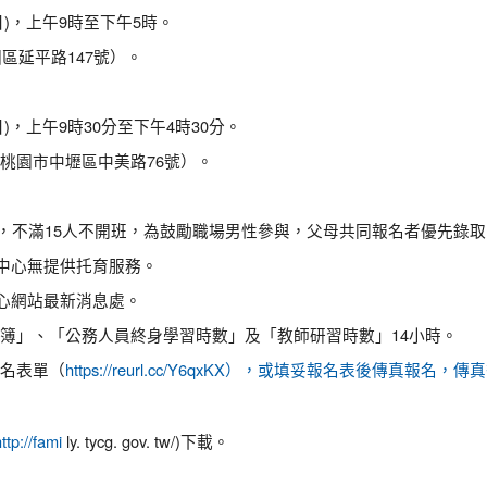
期日)，上午9時至下午5時。
區延平路147號）。
日)，上午9時30分至下午4時30分。
桃園市中壢區中美路76號）。
限，不滿15人不開班，為鼓勵職場男性參與，父母共同報名者優先錄
本中心無提供托育服務。
中心網站最新消息處。
簿」、「公務人員終身學習時數」及「教師研習時數」14小時。
名表單（
https://reurl.cc/Y6qxKX），或填妥報名表後傳
ly. tycg. gov. tw/)下載。
ttp://fami