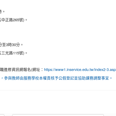
時。
正路265號)。
分至3時30分。
光路115號)。
職進修資訊網報名(網址：
https://www1.inservice.edu.tw/in
習時數，參與教師由服務學校本權責核予公假登記並協助課務調整事宜。