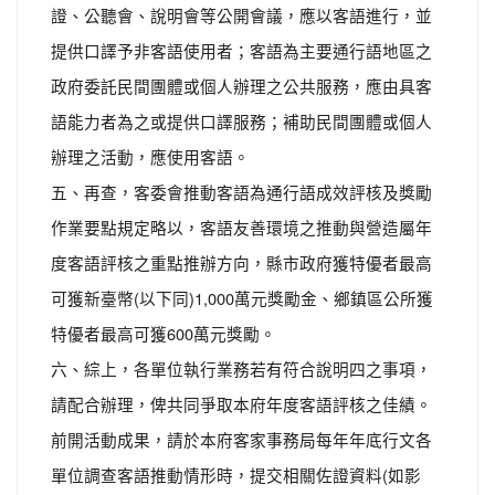
證、公聽會、說明會等公開會議，應以客語進行，並
提供口譯予非客語使用者；客語為主要通行語地區之
政府委託民間團體或個人辦理之公共服務，應由具客
語能力者為之或提供口譯服務；補助民間團體或個人
辦理之活動，應使用客語。
五、再查，客委會推動客語為通行語成效評核及獎勵
作業要點規定略以，客語友善環境之推動與營造屬年
度客語評核之重點推辦方向，縣市政府獲特優者最高
可獲新臺幣(以下同)1,000萬元獎勵金、鄉鎮區公所獲
特優者最高可獲600萬元獎勵。
六、綜上，各單位執行業務若有符合說明四之事項，
請配合辦理，俾共同爭取本府年度客語評核之佳績。
前開活動成果，請於本府客家事務局每年年底行文各
單位調查客語推動情形時，提交相關佐證資料(如影