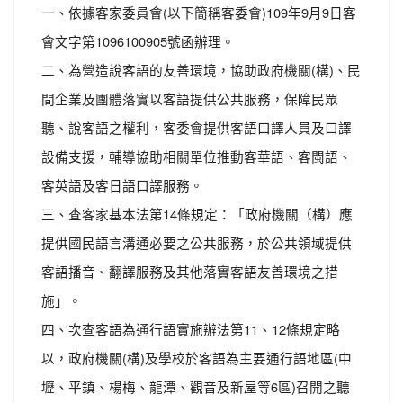
一、依據客家委員會(以下簡稱客委會)109年9月9日客
會文字第1096100905號函辦理。
二、為營造說客語的友善環境，協助政府機關(構)、民
間企業及團體落實以客語提供公共服務，保障民眾
聽、說客語之權利，客委會提供客語口譯人員及口譯
設備支援，輔導協助相關單位推動客華語、客閩語、
客英語及客日語口譯服務。
三、查客家基本法第14條規定：「政府機關（構）應
提供國民語言溝通必要之公共服務，於公共領域提供
客語播音、翻譯服務及其他落實客語友善環境之措
施」。
四、次查客語為通行語實施辦法第11、12條規定略
以，政府機關(構)及學校於客語為主要通行語地區(中
壢、平鎮、楊梅、龍潭、觀音及新屋等6區)召開之聽