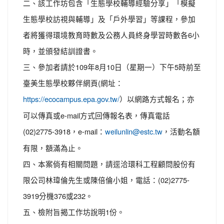
二、該工作坊包含「生態學校輔導經驗分享」「模擬
生態學校訪視與輔導」及「戶外學習」等課程，參加
者將獲得環境教育時數及公務人員終身學習時數各6小
時，並頒發結訓證書。
三、參加者請於109年8月10日（星期一）下午5時前至
臺美生態學校夥伴網頁(網址：
）以網路方式報名；亦
https://ecocampus.epa.gov.tw/
可以傳真或e-mail方式回傳報名表，傳真電話
(02)2775-3918，e-mail：
，活動名額
weilunlin@estc.tw
有限，額滿為止。
四、本案倘有相關問題，請逕洽環科工程顧問股份有
限公司林瑋倫先生或陳倍倫小姐，電話：(02)2775-
3919分機376或232。
五、檢附旨揭工作坊說明1份。