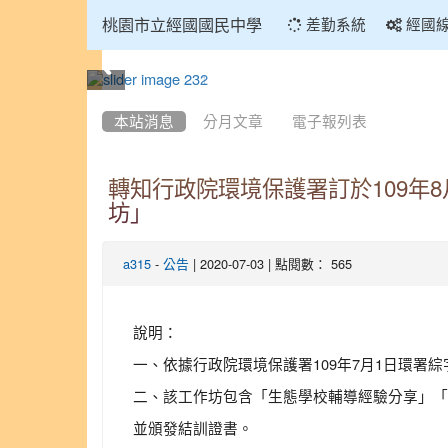
:::
桃園市立經國國民中學
差勤系統
經國
:::
本站消息
分月文章
電子報列表
轉知行政院環境保護署訂於109年
坊」
-
| 2020-07-03 | 點閱數： 565
a315
公告
說明：
一、依據行政院環境保護署109年7月1日環署綜字第
二、該工作坊包含「生態學校輔導經驗分享」「
並頒發結訓證書。