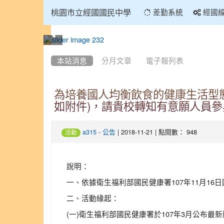
:::
桃園市立經國國民中學
差勤系統
經國
:::
本站消息
分月文章
電子報列表
為培養國人均衡飲食的健康生活型
如附件)，請貴校轉知有意願人員
-
| 2018-11-21 | 點閱數： 948
a315
公告
活動
說明：
一、依據衛生福利部國民健康署107年11月16日國
二、活動緣起：
(一)衛生福利部國民健康署於107年3月公布