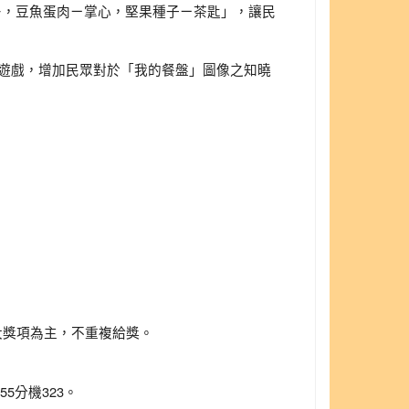
多，豆魚蛋肉ㄧ掌心，堅果種子ㄧ茶匙」，讓民
路遊戲，增加民眾對於「我的餐盤」圖像之知曉
大獎項為主，不重複給獎。
55分機323。