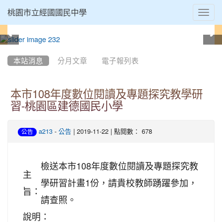
Toggl
桃園市立經國國民中學
navig
:::
本站消息
分月文章
電子報列表
本市108年度數位閱讀及專題探究教學研
習-桃園區建德國民小學
-
| 2019-11-22 | 點閱數： 678
a213
公告
公告
檢送本市108年度數位閱讀及專題探究教
主
學研習計畫1份，請貴校教師踴躍參加，
旨：
請查照。
說明：