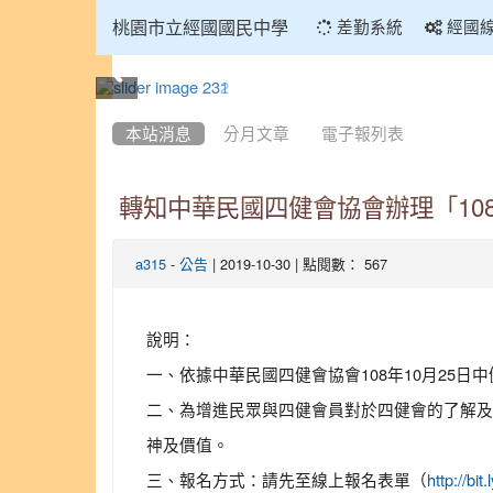
:::
桃園市立經國國民中學
差勤系統
經國
:::
本站消息
分月文章
電子報列表
轉知中華民國四健會協會辦理「10
-
| 2019-10-30 | 點閱數： 567
a315
公告
說明：
一、依據中華民國四健會協會108年10月25日中健
二、為增進民眾與四健會員對於四健會的了解及
神及價值。
三、報名方式：請先至線上報名表單（
http: