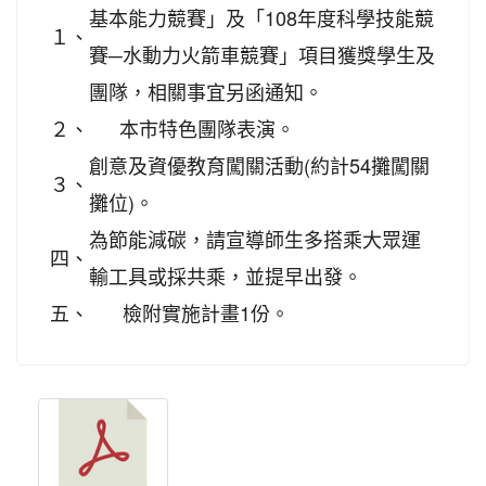
基本能力競賽」及「108年度科學技能競
１、
賽─水動力火箭車競賽」項目獲獎學生及
團隊，相關事宜另函通知。
２、
本市特色團隊表演。
創意及資優教育闖關活動(約計54攤闖關
３、
攤位)。
為節能減碳，請宣導師生多搭乘大眾運
四、
輸工具或採共乘，並提早出發。
五、
檢附實施計畫1份。