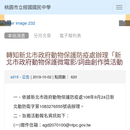
Toggl
桃園市立經國國民中學
navig
:::
本站消息
分月文章
電子報列表
轉知新北市政府動物保護防疫處辦理「新
北市政府動物保護微電影/詞曲創作獎活動
-
| 2019-10-02 | 點閱數： 620
a315
公告
一、依據新北市政府動物保護防疫處108年9月24日新
北動防衛字第1083276555號函辦理。
二、旨揭活動報名資訊如下：
(一)徵件信箱：agd2070100@ntpc.gov.tw