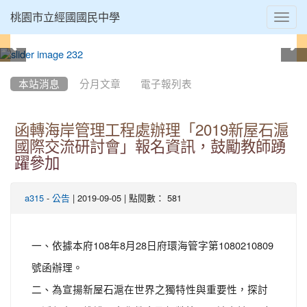
Toggl
桃園市立經國國民中學
navig
:::
本站消息
分月文章
電子報列表
函轉海岸管理工程處辦理「2019新屋石滬
國際交流研討會」報名資訊，鼓勵教師踴
躍參加
-
| 2019-09-05 | 點閱數： 581
a315
公告
一、依據本府108年8月28日府環海管字第1080210809
號函辦理。
二、為宣揚新屋石滬在世界之獨特性與重要性，探討