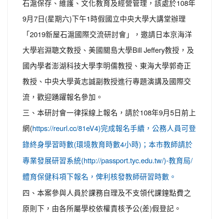
石滬保存、維護、文化教育及經營管理，該處於108年
9月7日(星期六)下午1時假國立中央大學大講堂辦理
「2019新屋石滬國際交流研討會」，邀請日本京海洋
大學岩淵聰文教授、美國關島大學Bill Jeffery教授，及
國內學者澎湖科技大學李明儒教授、東海大學郭奇正
教授、中央大學黃志誠副教授進行專題演講及國際交
流，歡迎踴躍報名參加。
三、本研討會一律採線上報名，請於108年9月5日前上
網(
https://reurl.cc/81eV4)完成報名手續，公務人員可登
錄終身學習時數(環境教育時數4小時)；本市教師請於
專業發展研習系統(http://passport.tyc.edu.tw/)-教育局/
體育保健科項下報名，俾利核發教師研習時數。
四、本案參與人員於課務自理及不支領代課鐘點費之
原則下，由各所屬學校依權責核予公(差)假登記。