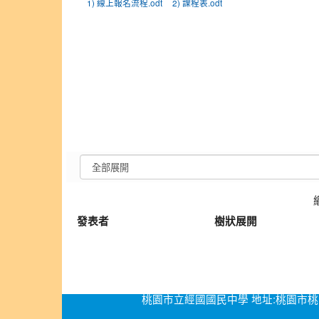
1) 線上報名流程.odt
2) 課程表.odt
發表者
樹狀展開
桃園市立經國國民中學 地址:桃園市桃園區經國路276