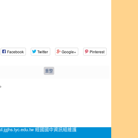
Facebook
Twitter
Google+
Pinterest
。
.jgjhs.tyc.edu.tw 經國國中資訊組維護