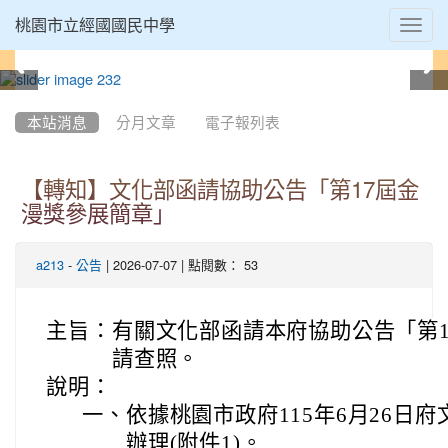
Toggl
桃園市立經國國民中學
navig
:::
本站消息
分月文章
電子報列表
【轉知】文化部函請協助公告「第17屆金
漫獎參展簡章」
-
| 2026-07-07 | 點閱數： 53
a213
公告
主旨：
有關文化部函請本府協助公告「第
請查照。
說明：
一、
依據桃園市政府115年6月26日府文
辦理(附件1)。