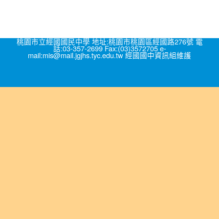
桃園市立經國國民中學 地址:桃園市桃園區經國路276號 電
話:03-357-2699 Fax:(03)3572705 e-
mail:mis@mail.jgjhs.tyc.edu.tw 經國國中資訊組維護