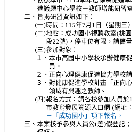
一、
依據本市「114學年度健康促進
進議題中心學校－教師增能研習
二、
旨揭研習資訊如下：
(一)
時間：115年7月1日（星期三
(二)
地點：成功國小視聽教室(桃
段22號)，停車位有限，請儘
(三)
參加對象：
１、
本市高國中小學校承辦健康
員。
２、
正向心理健康促進協力學校
３、
對健康促進學校計畫「正向
領域有興趣之教師。
(四)
報名方式：請各校參加人員於1
市教育發展資源入口網 (網址
－「成功國小」項下報名。
三、
本案核予參與人員公(差)假登記