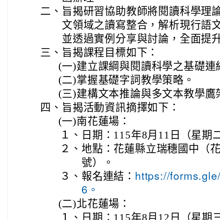
二、
旨揭研習協助教師將閱讀科學理
文領域之讀寫整合，解析現行語
並透過實例分享與討論，全面提
三、
旨揭課程目標如下：
(一)
建立課綱與閱讀科學之基礎連
(二)
掌握基礎字詞教學策略。
(三)
建構文本推論與多文本教學鷹
四、
旨揭活動資訊摘擇如下：
(一)
南花蓮場：
１、
日期：115年8月11日（星期
２、
地點：花蓮縣立瑞穗國中（花
號）。
３、
報名連結：
https://forms.
6。
(二)
北花蓮場：
１、
日期：115年8月12日（星期