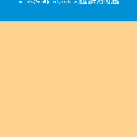
mail:mis@mail.jgjhs.tyc.edu.tw 經國國中資訊組維護